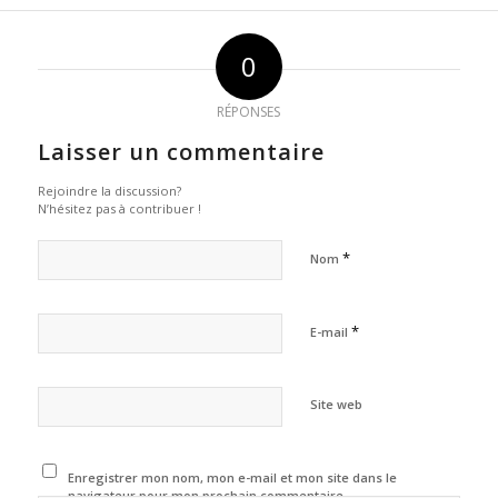
0
RÉPONSES
Laisser un commentaire
Rejoindre la discussion?
N’hésitez pas à contribuer !
*
Nom
*
E-mail
Site web
Enregistrer mon nom, mon e-mail et mon site dans le
navigateur pour mon prochain commentaire.