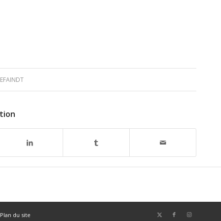
EFAINDT
tion
Plan du site