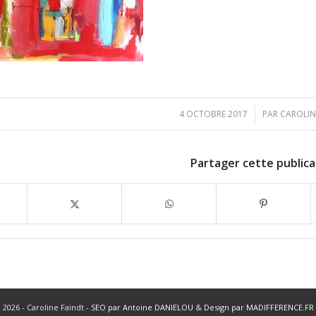
/
4 OCTOBRE 2017
PAR
CAROLIN
Partager cette publica
 2026 - Caroline Faindt -
SEO par Antoine DANIELOU
&
Design par MADIFFERENCE.FR