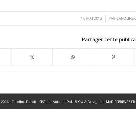
/
10 MAI 2012
PAR
CAROLINEF
Partager cette publica
 2026 - Caroline Faindt -
SEO par Antoine DANIELOU
&
Design par MADIFFERENCE.FR