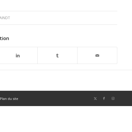
AINDT
tion
Plan du site