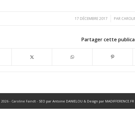
/
17 DÉCEMBRE 2017
PAR
CAROLI
Partager cette publica
 2026 - Caroline Faindt -
SEO par Antoine DANIELOU
&
Design par MADIFFERENCE.FR