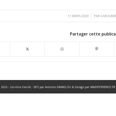
/
11 MARS 2020
PAR
CAROLINE
Partager cette publica
 2026 - Caroline Faindt -
SEO par Antoine DANIELOU
&
Design par MADIFFERENCE.FR