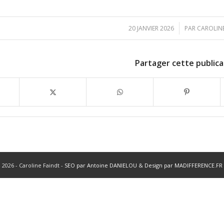
/
20 JANVIER 2026
PAR
CAROLIN
Partager cette publica
 2026 - Caroline Faindt -
SEO par Antoine DANIELOU
&
Design par MADIFFERENCE.FR