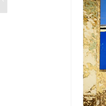
170 ans de
Rougier&Plé