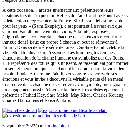
l’espace Saint Roch à Paris.
À cette occasion, 7 artistes internationaux présenteront leurs
créations lors de l’exposition Reflets de l’art. Caroline Faindt avec sa
palette colorée représentera la France. Si « l’essentiel est invisible
pour les yeux » (Saint-Exupéry), c’est pourtant à travers eux que
Caroline Faindt touche en plein cœur. Vibrante, explosive,
énigmatique, la couleur dans chacune de ses œuvres raconte une
intrigue dont l’issue est propre à chacun et peut se réinventer à
l’infini. Dans sa dernière série de toiles, Caroline Faindt célèbre la
vie, retient le plus beau, l’essentiel. Les hommes, les femmes,
chaque maillon de la chaine humaine est symbolisé par des fleurs.
Elle représente des foules qui s’unissent, se rassemblent pour former
un seul et même bouquet. Ils clament leur amour pour la vie et leur
besoin d’unicité. Caroline Faindt, vous ouvre les portes de ses
émotions et vous invite à découvrir la véritable petite clé en métal
dissimulée dans chacune de ses œuvres. Un symbole, une signature,
un engagement aussi : l’éloge de la liberté. Les artistes également
présentés : Farhad Kay, Sara Malek, May Khen, Charles Kouang,
Charles Hamonnais et Raisa Ambros
6 septembre 2022
/
par
carolinefaindt