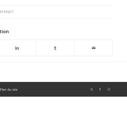
EFAINDT
tion
Plan du site