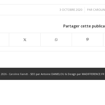
/
3 OCTOBRE 2020
PAR
CAROLIN
Partager cette publica
 2026 - Caroline Faindt -
SEO par Antoine DANIELOU
&
Design par MADIFFERENCE.FR