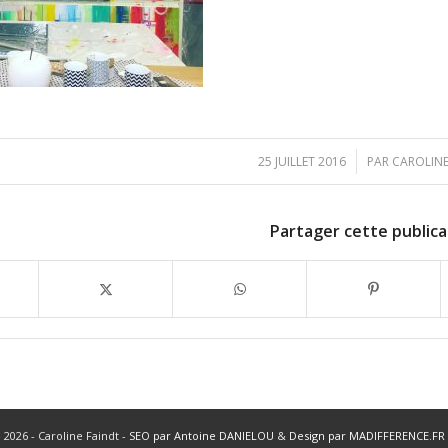
/
25 JUILLET 2016
PAR
CAROLIN
Partager cette publica
 2026 - Caroline Faindt -
SEO par Antoine DANIELOU
&
Design par MADIFFERENCE.FR